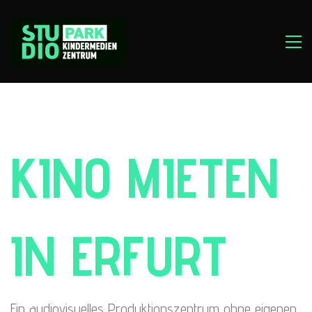
KINO MIETEN
IN ERFURT
Ein audiovisuelles Produktionszentrum ohne eigenen