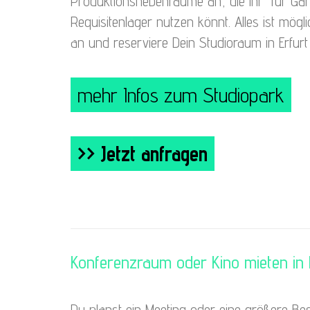
Produktionsnebenräume an, die ihr für Ga
Requisitenlager nutzen könnt. Alles ist mögl
an und reserviere Dein Studioraum in Erfurt 
mehr Infos zum Studiopark
>> Jetzt anfragen
Konferenzraum oder Kino mieten in 
Du planst ein Meeting oder eine größere Bes